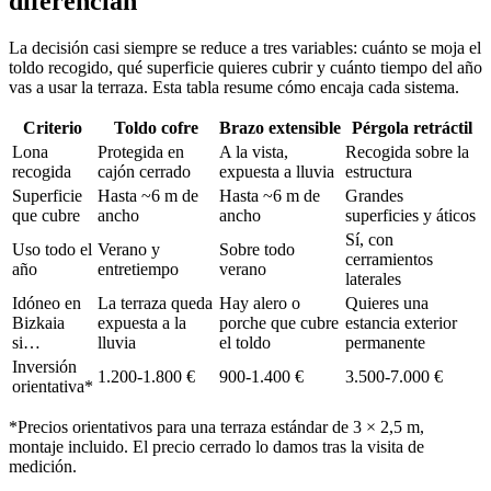
diferencian
La decisión casi siempre se reduce a tres variables: cuánto se moja el
toldo recogido, qué superficie quieres cubrir y cuánto tiempo del año
vas a usar la terraza. Esta tabla resume cómo encaja cada sistema.
Criterio
Toldo cofre
Brazo extensible
Pérgola retráctil
Lona
Protegida en
A la vista,
Recogida sobre la
recogida
cajón cerrado
expuesta a lluvia
estructura
Superficie
Hasta ~6 m de
Hasta ~6 m de
Grandes
que cubre
ancho
ancho
superficies y áticos
Sí, con
Uso todo el
Verano y
Sobre todo
cerramientos
año
entretiempo
verano
laterales
Idóneo en
La terraza queda
Hay alero o
Quieres una
Bizkaia
expuesta a la
porche que cubre
estancia exterior
si…
lluvia
el toldo
permanente
Inversión
1.200-1.800 €
900-1.400 €
3.500-7.000 €
orientativa*
*Precios orientativos para una terraza estándar de 3 × 2,5 m,
montaje incluido. El precio cerrado lo damos tras la visita de
medición.