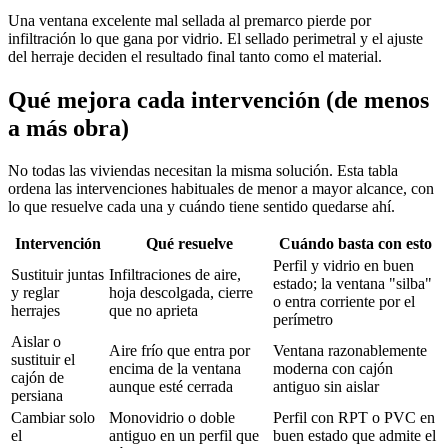
Una ventana excelente mal sellada al premarco pierde por
infiltración lo que gana por vidrio. El sellado perimetral y el ajuste
del herraje deciden el resultado final tanto como el material.
Qué mejora cada intervención (de menos
a más obra)
No todas las viviendas necesitan la misma solución. Esta tabla
ordena las intervenciones habituales de menor a mayor alcance, con
lo que resuelve cada una y cuándo tiene sentido quedarse ahí.
Intervención
Qué resuelve
Cuándo basta con esto
Perfil y vidrio en buen
Sustituir juntas
Infiltraciones de aire,
estado; la ventana "silba"
y reglar
hoja descolgada, cierre
o entra corriente por el
herrajes
que no aprieta
perímetro
Aislar o
Aire frío que entra por
Ventana razonablemente
sustituir el
encima de la ventana
moderna con cajón
cajón de
aunque esté cerrada
antiguo sin aislar
persiana
Cambiar solo
Monovidrio o doble
Perfil con RPT o PVC en
el
antiguo en un perfil que
buen estado que admite el