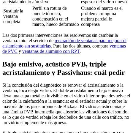
acristalamiento
aún sirve
espesor del vidrio nuevo
Perfil sin rotura de
Cuando el marco es el
Sustituir la
puente térmico,
problema: ninguna
ventana
condensación en el
mejora parcial lo
completa
marco, hueco deformado
compensa
Las dos primeras intervenciones las resolvemos sin cambiar la
ventana: mira el servicio de
reparación de ventanas para mejorar el
aislamiento sin sustituirlas
. Para las dos últimas, compara
ventanas
de PVC
y
ventanas de aluminio con RPT
.
Bajo emisivo, acústico PVB, triple
acristalamiento y Passivhaus: cuál pedir
Si la conclusión del diagnóstico es renovar el acristalamiento o la
ventana, toca elegir vidrio. El doble acristalamiento bajo emisivo
lleva una capa metálica invisible en el vidrio interior que devuelve el
calor de la calefacción a la estancia: es el estándar actual y cubre la
mayoría de los pisos urbanos de Bizkaia. El vidrio acústico añade
una lámina PVB intermedia que absorbe las vibraciones del sonido;
es lo que de verdad rebaja los decibelios de una calle con tráfico, no
un vidrio simplemente más grueso.
El triple acristalamiento suma una tercera luna y dos cámaras con